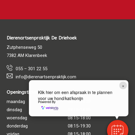
Dierenartsenpraktijk De Driehoek
Zutphenseweg 50
7382 AM Klarenbeek
055 – 301 22 55
info@dierenartsenpraktijk.com
×
Klik hier om een afspraak in te plannen
Openingstijden
voor uw hond/kat/konijn
maandag
08:15-19:30
Powered By
dinsdag
08:15-18:00
woensdag
08:15-18:00
donderdag
08:15-19:30
vrijdag
08:15-18:00